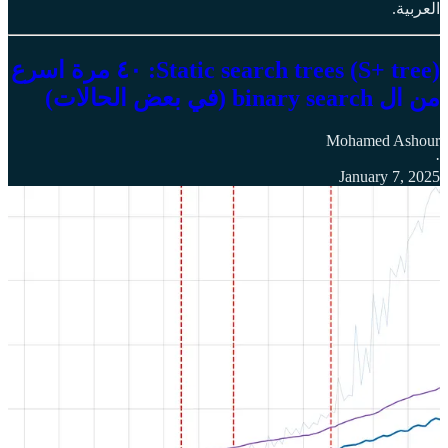
العربية.
Static search trees (S+ tree): ٤٠ مرة اسرع
من ال binary search (في بعض الحالات)
Mohamed Ashour
·
January 7, 2025