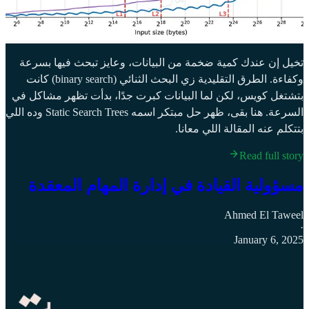
تخيل إن عندك كمية ضخمة من البيانات، وعايز تبحث فيها بسرعة
وكفاءة. الطرق التقليدية زي البحث الثنائي (binary search) كانت
بتشتغل كويس، لكن لما البيانات كبرت جدًا، بدأت تظهر مشاكل في
السرعة. هنا بقى، ظهر حل مبتكر اسمه Static Search Trees وده اللي
بتتكلم عنه المقالة اللي معانا.
Read full story
مسؤولية القيادة في إدارة المهام المعقدة
Ahmed El Taweel
·
January 6, 2025