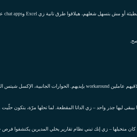
الناس ج
صح.
لها بتدل على مشاكل محتاجة حلول.
بقى ليها جذر واحد – زي الداتا المقطعة. لما تحلها مرّة، بتكون حلّيت
كان متخيلها – زي إنك تبني نظام تقارير يخلي المديرين يكتشفوا فرص