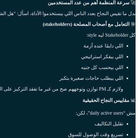
🚀
سرعة المنظمة أهم من عدد المستخدمين
بدل ما تقيس النجاح بعدد الناس اللي بيستخدموا الأداة، اسأل: “هل
🎯
التعامل مع أصحاب المصلحة (stakeholders)
كل Stakeholder ليه style:
اللي دايمًا عنده أزمة
اللي بيفكر استراتيجي
اللي بيحسب كل جنيه
اللي بيطلب حاجات صغيرة بتكبر
ولازم كـ PM توازن وتوجههم صح من غير ما تفقد التركيز على الصورة الكبيرة.
📊
مقاييس النجاح الحقيقية
مش “daily active users”، لكن:
تقليل التكاليف
تسريع وقت الوصول للسوق