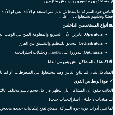
🔒
مستخدمين مأسورين بس مش ملتزمين
فعليًا وتخليهم يشتغلوا بأداء أعلى.
👥
أنواع المستخدمين الداخليين
Operators
: عايزين الأداء السريع والمعلومة الصح في الوقت ال
Orchestrators
: بيسعوا للتنظيم والتنسيق بين الفرق.
Optimizers
: بيدوروا على insights وتحليلات استراتيجية.
🕵️
اكتشاف المشاكل مش بس من الداتا
المشاكل بتبان لما تتابع الناس وهم بيشتغلوا، في الضغوطات، أو لما تلاقيهم عاملين workaround بإيديهم. الحوارات الجانبية، الإكسل شيتس الكتير، والحيل الصغيرة ك
🔗
قوة الربط بين الفرق
الكاتب بيقول إن المشاكل اللي بتظهر في كل قسم باسم مختلف غالبًا بي
📐
منتجات داخلية = استراتيجيات جديدة
لما تبني أدوات قوية جوه الشركة، ممكن تفتح إمكانيات جديدة محدش 