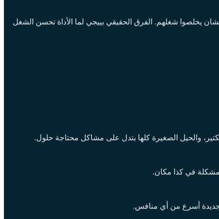
وه الشركة ماعندهاش بديل غير استخدام الأداة، بس لو الأداة بطيئة أو مش بتسهل شغلهم، هيلاقوا طرق تانية زي Excel وchat apps عشان يخلصوا شغلهم. الفرق الحقيقي بييجي لما الأداة تحسن الشغل
 مشكلة في كذا مكان.
 جديدة أسرع من أي منافس.