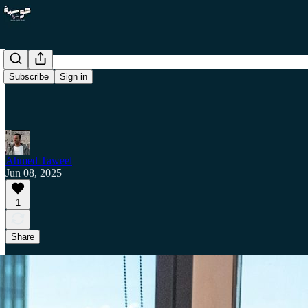
Subscribe
Sign in
Ahmed Taweel
Jun 08, 2025
1
Share