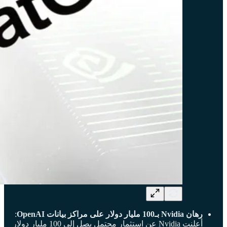
رهان Nvidia بـ100 مليار دولار على مراكز بيانات OpenAI
:
أعلنت Nvidia عن استثمار محتمل يصل إلى 100 مليار دولار