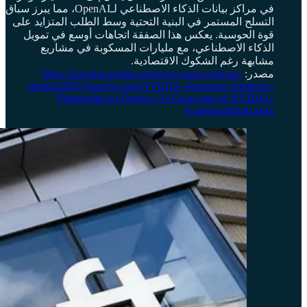
في مراكز بيانات الذكاء الاصطناعي لـOpenAI، مما يبرز سباق
التسلح المستمر في البنية التحتية وسط الطلب المتزايد على
قوة الحوسبة. يعكس هذا الصفقة اتجاهات أوسع في تمويل
الذكاء الاصطناعي، مع مليارات المسكوبة في مشاريع
مشابهة رغم الشكوك الاقتصادية.
مصدر:
https://investor.nvidia.com/news/press-release-
details/2025/OpenAI-and-NVIDIA-Announce-Strategic-
Partnership-to-Deploy-10-Gigawatts-of-NVIDIA-
Systems/default.aspx