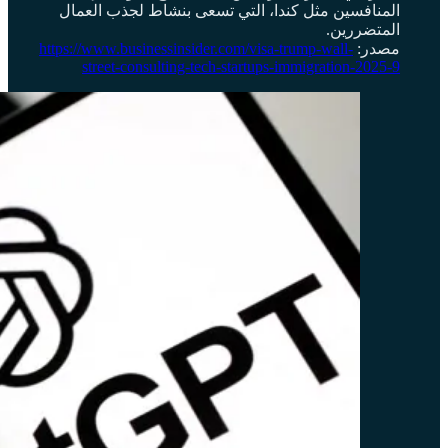
المنافسين مثل كندا، التي تسعى بنشاط لجذب العمال
المتضررين.
مصدر:
https://www.businessinsider.com/visa-trump-wall-
street-consulting-tech-startups-immigration-2025-9