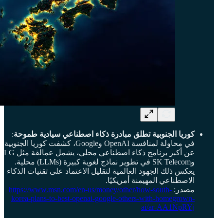
كوريا الجنوبية تطلق مبادرة ذكاء اصطناعي سيادية طموحة
:
في محاولة لمنافسة OpenAI وGoogle، كشفت كوريا الجنوبية
عن أكبر برنامج ذكاء اصطناعي محلي، يشمل عمالقة مثل LG
وSK Telecom في تطوير نماذج لغوية كبيرة (LLMs) محلية.
يعكس ذلك الجهود العالمية لتقليل الاعتماد على تقنيات الذكاء
الاصطناعي المهيمنة أمريكيًا.
مصدر:
https://www.msn.com/en-us/money/other/how-south-
korea-plans-to-best-openai-google-others-with-homegrown-
ai/ar-AA1NpRYj