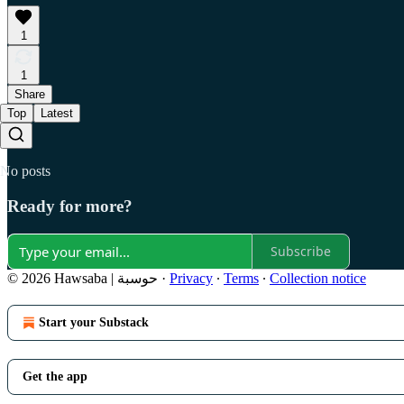
1
1
Share
Top
Latest
No posts
Ready for more?
Subscribe
Collection notice
∙
Terms
∙
Privacy
·
© 2026 Hawsaba | حوسبة
Start your Substack
Get the app