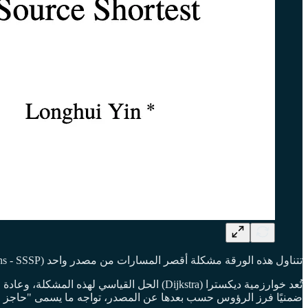
تتناول هذه الورقة مشكلة أقصر المسارات من مصدر واحد (Single-Source Shortest Paths - SSSP) في الرسوم البيانية الموجهة التي تحتوي على أوزان حقيقية غير سالبة للحواف.
ضمنيًا فرز الرؤوس حسب بعدها عن المصدر، تواجه ما يسمى "حاجز الفرز