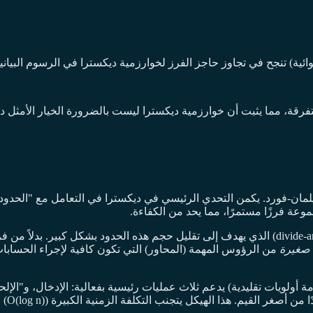
وائية) تنجح في تجاوز حاجز الفرز لخوارزمية ديكسترا في الرسوم البيان
وعة فرزًا مستمرًا، مما يحد من الكفاءة.
يكمن الابتكار الجوهري للورقة في اعتماد نهج "فرق تسد" (divide-and-conquer) الذي يهدف إلى تقليل 
صغيرة
من الرؤوس المهمة (المحاور) التي تكون كافية لإجراء الحسابات 