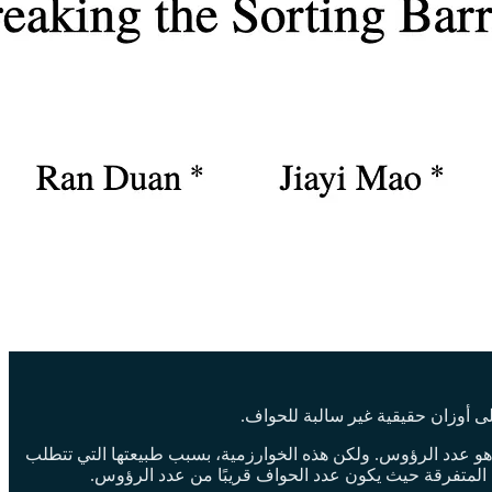
 خوارزمية ديكسترا (Dijkstra) الحل القياسي لهذه المشكلة، وعادة ما تعمل في زمن قدره O(m + n log n)، حيث `m` هو عدد الحواف و `n` هو عدد الرؤوس. ولكن هذه الخوارزمية، بسبب طبيعتها التي تتطلب
ة المتفرقة حيث يكون عدد الحواف قريبًا من عدد الرؤوس.