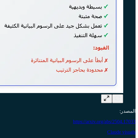
المصدر:
https://arxiv.org/abs/2504.17033
Claude visuals