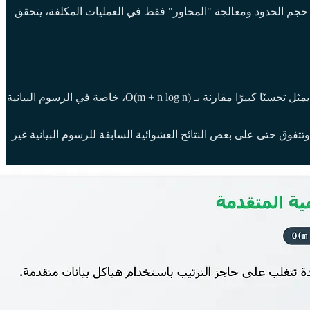
 حجم الحدود ومعالجة "المحاور" فقط في العمليات المكلفة، يتحقق
تضمن الاستراتيجية المبتكرة لإيجاد المحاور، بالإضافة إلى هيكل البيانات الفعال، أن زمن التشغيل الكلي للخوارزمية هو O(m log^(2/3) n). هذا يمثل تحسنًا كبيرًا مقارنة بـ O(m + n log n)، خاصة في الرسوم البيانية
تتفوق حتى على بعض النتائج العشوائية السابقة للرسوم البيانية غير