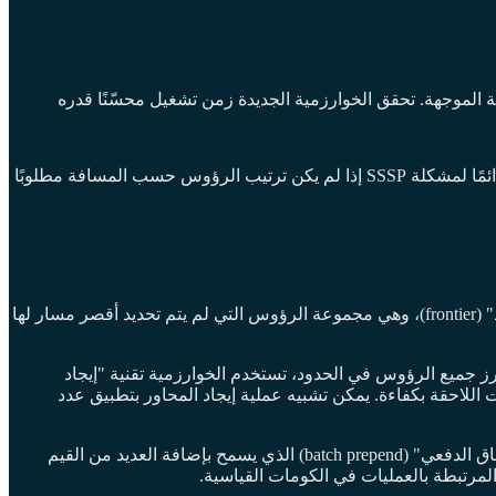
ية الموجهة. تحقق الخوارزمية الجديدة زمن تشغيل محسّنًا قدره
. هذا الزمن أسرع من O(m + n log n) لدكسترا في الرسوم البيانية المتفرقة، مما يثبت أن خوارزمية ديكسترا ليست بالضرورة الخيار الأمثل دائمًا لمشكلة SSSP إذا لم يكن ترتيب الرؤوس حسب المسافة مطلوبًا
تدمج الخوارزمية الجديدة الأفكار الأساسية من خوارزميتي ديكسترا وبيلمان-فورد. يكمن التحدي الرئيسي في ديكسترا في التعامل مع "الحدود" (frontier)، وهي مجموعة الرؤوس التي لم يتم تحديد أقصر مسار لها
حجم هذه الحدود بشكل كبير. بدلاً من فرز جميع الرؤوس في الحدود، تستخدم الخوارزمية تقنية "إيجاد
اللاحقة بكفاءة. يمكن تشبيه عملية إيجاد المحاور بتطبيق عدد
علاوة على ذلك، تستخدم الخوارزمية هيكل بيانات متخصصًا (وليس كومة أولويات تقليدية) يدعم ثلاث عمليات رئيسية بفعالية: الإدخال، و"الإلحاق الدفعي" (batch prepend) الذي يسمح بإضافة العديد من القيم