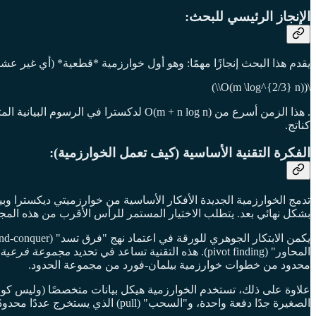
الإنجاز الرئيسي للبحث:
يقدم هذا البحث إنجازًا مهمًا: وهو أول خوارزمية *قطعية* (أي غير عش
\(O(m \log^{2/3} n)\\)
كناتج.
الفكرة التقنية الأساسية (كيف تعمل الخوارزمية):
بشكل نهائي بعد. يتطلب الاختيار المستمر للرأس الأقرب من هذه المجم
المحاور" (pivot finding). هذه التقنية تساعد في تحديد
مجموعة فرعية 
محدود من خطوات خوارزمية بيلمان-فورد من مجموعة الحدود.
الصغيرة جدًا دفعة واحدة، و"السحب" (pull) الذي يستخرج عددًا محدودًا من أصغر القيم. هذا الهيكل يتجنب التكلفة الزمنية الكبيرة (O(log n)) المرتبطة بالعمليات في الكومات القياسية.