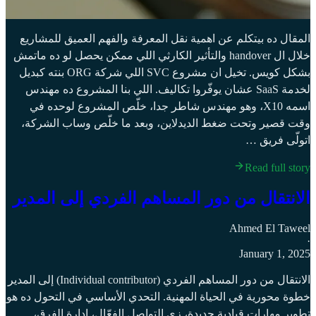
المقال ده بيتكلم عن اهمية نقل المعرفة والفهم العميق للمشاريع
خلال ال handover والتأثير الكارثي اللي ممكن يحصل لو ده ماتمش
بشكل كويس. تخيل ان مشروع SVC اللي شركة ORG بنته كبديل
لخدمة SaaS عشان يوفّروا تكاليف. اللي بنا المشروع ده مهندس
اسمه X10، وهو مهندس شاطر جدا، خلّص المشروع لوحده في
وقت قصير وتحت ضغط الديدلاين، وبعد ما خلّص وساب الشركة،
اتولّى فريق …
Read full story
الانتقال من دور المساهم الفردي إلى المدير
Ahmed El Taweel
·
January 1, 2025
الانتقال من دور المساهم الفردي (Individual contributor) إلى المدير
خطوة محورية في الحياة المهنية. التحدي الأساسي في التحول ده هو
تطوير مهارات قيادية جديدة، زي التواصل الفعّال، إدارة الفرق،