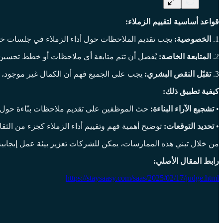
قواعد أساسية لتقييم الزملاء:
1.
الخصوصية:
يجب تقديم الملاحظات حول أداء الزملاء في جلسات خاص
2.
المتابعة الخاصة:
يُفضل أن تتم متابعة أي ملاحظات أو خطط تحسين ب
3.
تقبّل النقص البشري:
يجب على الجميع فهم أن الكمال غير موجود، و
كيفية تطبيق ذلك:
•
تشجيع الآراء البناءة:
حث الموظفين على تقديم ملاحظات بنّاءة حول أد
•
تحديد التوقعات:
توضيح أهمية فهم وتقييم أداء الزملاء كجزء من الثق
من خلال تبني هذه الممارسات، يمكن للشركات تعزيز بيئة عمل إيجابية
رابط المقال الأصلي:
https://staysaasy.com/saas/2025/02/17/judge.html