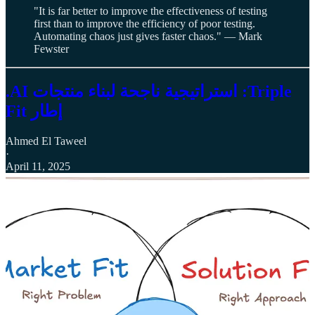
"It is far better to improve the effectiveness of testing
first than to improve the efficiency of poor testing.
Automating chaos just gives faster chaos." — Mark
Fewster
.AI استراتيجية ناجحة لبناء منتجات :Triple
Fit إطار
Ahmed El Taweel
·
April 11, 2025