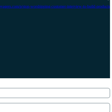
yagers.com/p/stop-worshipping-customer-interview-to-build-products