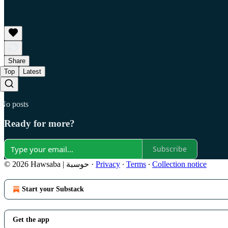
Share
Top
Latest
No posts
Ready for more?
Subscribe
Collection notice
∙
Terms
∙
Privacy
·
© 2026 Hawsaba | حوسبة
Start your Substack
Get the app