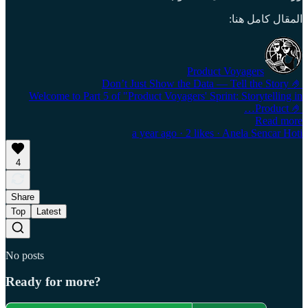
المقال كامل هنا:
Product Voyagers
Don’t Just Show the Data — Tell the Story 🤌
Welcome to Part 5 of "Product Voyagers' Sprint: Storytelling in
Product 🤌…
Read more
a year ago · 2 likes · Anela Sencar Hoti
4
Share
Top
Latest
No posts
Ready for more?