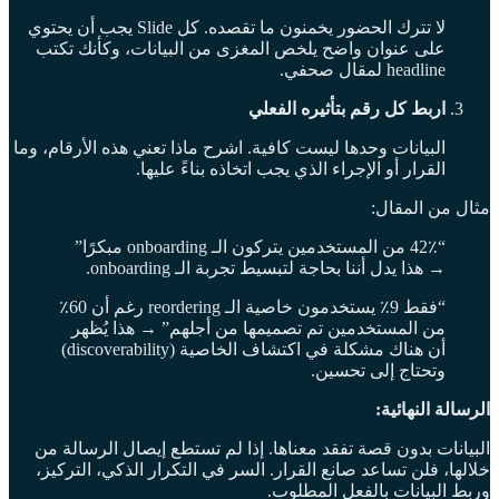
لا تترك الحضور يخمنون ما تقصده. كل Slide يجب أن يحتوي
على عنوان واضح يلخص المغزى من البيانات، وكأنك تكتب
headline لمقال صحفي.
اربط كل رقم بتأثيره الفعلي
البيانات وحدها ليست كافية. اشرح ماذا تعني هذه الأرقام، وما
القرار أو الإجراء الذي يجب اتخاذه بناءً عليها.
مثال من المقال:
“42٪ من المستخدمين يتركون الـ onboarding مبكرًا”
→ هذا يدل أننا بحاجة لتبسيط تجربة الـ onboarding.
“فقط 9٪ يستخدمون خاصية الـ reordering رغم أن 60٪
من المستخدمين تم تصميمها من أجلهم” → هذا يُظهر
أن هناك مشكلة في اكتشاف الخاصية (discoverability)
وتحتاج إلى تحسين.
الرسالة النهائية:
البيانات بدون قصة تفقد معناها. إذا لم تستطع إيصال الرسالة من
خلالها، فلن تساعد صانع القرار. السر في التكرار الذكي، التركيز،
وربط البيانات بالفعل المطلوب.