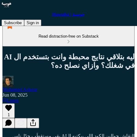
Hawsaba | حوسبة
Subscribe
Sign in
Read distraction-free on Substack
ليه بتلاقي نتايج محبطة وانت بتستخدم ال AI
في شغلك؟ وازاي نصلح ده؟
Mohamed Ashour
Jun 08, 2025
Listen
1
النقاش حوالين الكود اللي بيكتبه الـAI بقى مستقطَب جدًا. ناس