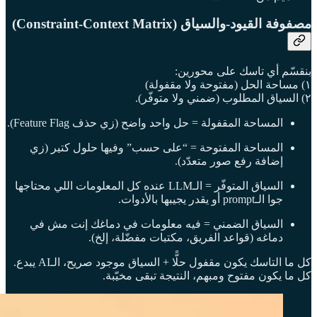
مصفوفة القيود-والسياق (Constraint-Context Matrix)
بنقسّم أي تاسك على محورين:
١) مساحة الحل (مفتوحة ولا مقفولة)
٢) السياق المطلوب (ضمني ولا متوفّر).
المساحة المقفولة = حل واحد واضح (زي حذف Feature Flag).
المساحة المفتوحة = “على حسب” وفيها حلول كتير (زي
إضافة رفع صور متعدّد).
السياق المتوفّر = الـLLM عنده كل المعلومات اللي محتاجها
جوا الـprompt أو يقدر يجيبها بالأدوات.
السياق الضمني = فيه معلومات في دماغك إنت مش في
دماغه (قواعد الفريق، مكتبات مفضّلة، إلخ).
كل ما التاسك يكون مقفول حلًّا + السياق موجود صريح، الـAI يبدع.
كل ما يكون مفتوح ومبهم، النتيجة تبقى مخيّبة.