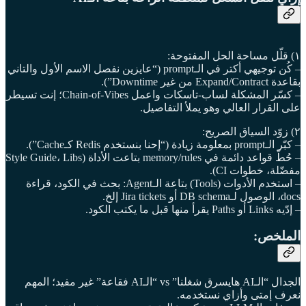
١) قلّل مساحة الحل المفتوحة:
– كُن توجيهي أكتر في الـprompt (“عايزين نفصل الاسم الأول والتاني
بقاعدة Expand/Contract من غير Downtime”).
– كسّر المشكلة لساب-تاسكات واعمل Chain-of-Vibes؛ إنت تسيطر
على القرار العالي وهو يملأ التفاصيل.
٢) زوّد السياق الصريح:
– كبّر الـprompt بمعلومة زيادة (“إحنا بنستخدم Redis كـCache”).
– حُطّ قواعد دائمة في memory/rules بتاعت الأداة (Style Guide، Libs
مفضّلة، خطوات CI).
– استخدم الأدوات (Tools) بتاعة الـAgent: بحث في الكود، قراءة
docs، الوصول لـDB schema أو Jira tickets إلخ.
– إدّيه Links أو Paths يقرأ منها قبل ما يكتب الكود.
الملخص:
الجدال “الـAI هايسرق شغلنا” vs “الـAI فقاعة” غير مفيد؛ المهم
نعرف إمتى وأزاي نستخدمه.