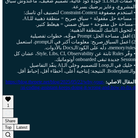
• صفات الـLLM: جودة كود عالية، تصميم ضعيف، ماعندوش سياق
المشروع، وعايز يرضيك بسرعة.
• استخدم مصفوفة Constraint-Context لتصنيف أي تاسك:
– مساحة حل مقفولة + سياق صريح = منطقة ذهبية للـAI.
–مساحة حل مفتوحة + سياق ضمني = هيغلط كتير.
• لتحويل التاسك للمنطقة الذهبية:
1) اقفل مساحة الحل: Prompt موجَّه، خطوات تفصيلية
2) اعمل السياق صريح: معلومات أكتر في الـprompt، استعمل
memory/rules، دلّه على الكود/الـDocs بالأدوات.
• وفّر Rules ثابتة عن Style, Libs, CI, Observability، عشان كل
Session جديدة تبقى onboarded أوتوماتيك.
• خليك في الـLoop للتصميم وخلي الـAI ينفّذ التفاصيل
والـBoilerplate. النتيجة: إنتاجية أعلى، أخطاء أقل، إحباط أقل.
المقال الاصلي:
https://blog.thepete.net/blog/2025/05/22/why-your-
ai-coding-assistant-keeps-doing-it-wrong-and-how-to-fix-it/
1
Share
Top
Latest