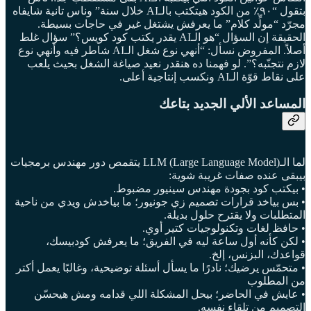
بتقول “٩٠٪ من الكود هيتكتب بالـAI خلال سنة” وناس تانية شايفاه
مجرّد “مولِّد كلام” ما يعرفش يشتغل غير في حاجات بسيطة.
الحقيقة إن السؤال “هو الـAI يقدر يكتب كود كويس؟” سؤال غلط
أصلاً. المفروض نسأل: “أنهي نوع شغل الـAI شاطر فيه وأنهي نوع
لازم نتجنّبه؟”. لو فهمنا ده هنقدر نعيد صياغة الشغل بحيث يلعب
على نقاط قوّة الـAI ونكسب إنتاجية أعلى.
المساعد الألي الجديد بتاعك
لما الـLLM (Large Language Model) يتقمص دور مهندس برمجيات
بيبقى عنده صفات غريبة شوية:
• بيكتب كود بجودة مهندس سينيور مضبوط.
• بس بياخد قرارات تصميم زي جونيور؛ ما بياخدش ويدي من ناحية
المتطلبات ولا يقترح حلول بديلة.
• حافظ لغات وتكنولوجيات كتير أوي.
• لكن كأنه أول ساعة ليه في الفريق؛ ما يعرفش كودبيسك،
قواعدك، البزنس، إلخ.
• متحمّس يرضيك؛ نادرًا ما يسأل أسئلة توضيحية، وغالبًا يعمل أكتر
من المطلوب
• عايش في الحاضر؛ بيحل المشكلة اللي قدامه ومش هيحسّن
التصميم من تلقاء نفسه.