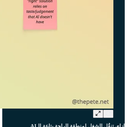
إزاي تنقُل الشغل لمنطقة الراحة بتاعة الـAI