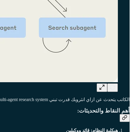
الكاتب يتحدث عن ازاي انثروبك قدرت تبني a multi-agent research system لتعزيز قدرات البحث المفتوح والمعقد بالـ Claude model، جنبًا إلى جنب مع دروس هندسية حقيقية في المشوار من الفكرة للإنتاج.
أهم النقاط والتحديثات:
هيكلية النظام: قائد ووكيلين