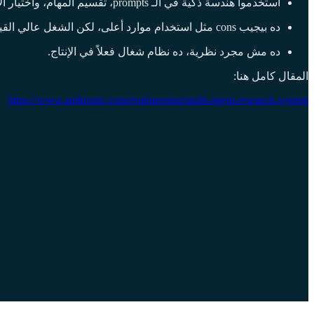
استخدموا هندسة ذكية في الـ prompts، تقسيم المهام، واختيار الأدوات، علشان يحسّنوا الأداء والدقة.
ده بيجيب cons مثل استخدام موارد أعلى، لكن الشغل عالي القيمة فعلاً بيستاهل التكلفة.
ده مش مجرد نظرية، ده نظام شغال فعلاً في الإنتاج.
المقال كامل هنا:
https://www.anthropic.com/engineering/multi-agent-research-system