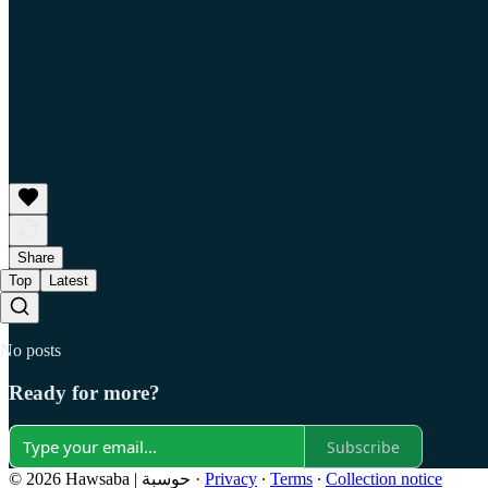
Share
Top
Latest
No posts
Ready for more?
Subscribe
Collection notice
∙
Terms
∙
Privacy
·
© 2026 Hawsaba | حوسبة