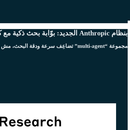
بنظام Anthropic الجديد: بوّابة بحث ذكية مع كلود
مجموعة “multi-agent” تضاعِف سرعة ودقة البحث، مش كود مجرد واحد، بل فريق من الـ Claude agents.