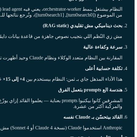
من الموضوع ([turn0search0], [turn0search1])، وتُرجع نتائجها للـ lead علشان يركّب الإجابة النهائية.
بحث ديناميكي مش تقليدي (RAG static)
مش زي النُظم اللي بتجيب نصوص جاهزة من قاعدة بيانات دايمًا، هنا النظام بيعمل multi-step dynamic search يتكيّف مع النتايج الجدي
سرعة وكفاءة عالية
المقارنة بين النظام متعدد الوكلاء ونظام Claude وحيد أظهرت تحسين أداء حوالي
تكلفة حسابية أعلى
هذا الأداء المذهل جاي بـ ثمن: النظام بيستخدم بين
4× إلى 15× عدد الـ tokens أكتر
هندسة الع prompts بتعمل الفرق
والمركّبة أكثر من عشرة.
القائد بيتحسّن بـ Claude نفسه
Anthropic استخدموا Claude (نسخة Claude 4 أو Sonnet 4) مش بس كوكيل، لكن كـ prompt-engineer أيضاً — علشان يحل مشكلات في وصف الأدوات، ويقلّل زمن تنفيذ المهام، وحسّن الوكلاء.