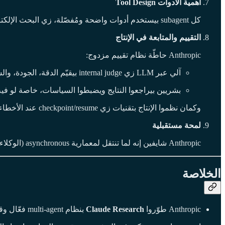
أهمية الأدوات Tool Design
كل subagent بيستخدم أدوات واضحة ومُفصّلة، زي البحث الإلكتروني أو محركات التحقق، علشان يضمن الدقة ويقلل الأخطاء. كمان وجدوا إن وصف الأدوات لو مش واضح، بيضيع الوكلاء في طرق تانية.
التقييم والمتابعة في الإنتاج
Anthropic حاطّة نظام تقييم مزدوج:
آلي عبر LLM زي internal judge بيقيّم الدقة، الجودة، والشمولية.
بشريين بيراجعوا النتايج ويضبطوا السياسات، خاصة لو فيه تحيز مثل
وكمان نظموا الإنتاج بتقنيات زي checkpoint/resume عند الأخطاء و”rainbow deployments” للتحديث التدريجي بدون تعطيل الجلسات الجارية ([turn0search1]).
لمحة مستقبلية
Anthropic شايفين إنه لما تنتقل لمعمارية asynchronous (الوكلاء يشتغلوا بمواعيد مختلفة ومن غير انتظار) هتوصل لكفاءة أعلى ومرونة أكبر في المستقبل.
الخلاصة
Anthropic طوّروا
Claude Research
بنظام multi-agent فعّال وقابل للتوسع.