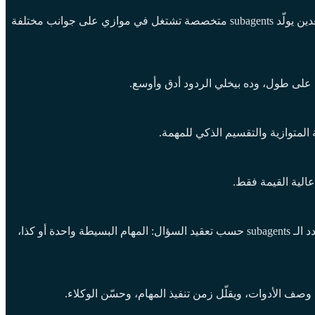
النظام بيشتغل بنمط orchestrator-worker، يعني فيه lead agent (قائد البحث) عمل خطة مبتكرة بعدما يستلم السؤال من المستخدم، وبعدين يولّد subagents متخصصة تشتغل في موازي على جوانب مختلفة
المتوازية والتقسيم الذكي للمهمة.
الية القيمة فقط.
المشرفين كانوا بيكتبوا prompts بعناية — يعلموا القائد إزاي يوزّع المهام، ويشرحوا لكل subagent مهمته وأدواته وسياسته. حتى ميزوا عدد الـ subagents حسب تعقيد السؤال: المهام البسيطة واحدة أو كذا،