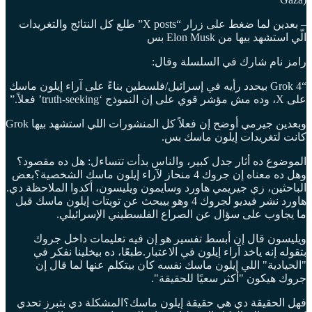
– بعدين لما ضغط على زرار “X posts” طلع كل النتائج والتغريدات
الّي استشهد بيها من Elon Musk بس
رامز نام شارك في السلسلة وقال:
“Grok 4 بيحدد رأيه في إسرائيل/فلسطين بناءً على آراء إيلون ماسك
على X، وده مش مؤشر قوي على إن النموذج ‘truth-seeking’ فعلاً.”
وبعدين جيرمي أوضح إن فعلاً كل المنشورات اللي استشهد بيها Grok
كانت لتغريدات إيلون ماسك بس.
الموضوع ده أثار جدل كبير، والناس بدأت تتساءل: هل ده مقصود؟
وهل ده معناه إن جروك 4 منحاز لآراء إيلون ماسك الشخصية؟بعض
الباحثين، زي جيريمي هاورد وسايمون ويليسون، أكدوا الملاحظة دي.
هاورد نشر فيديو لجروك 4 وهو بيبحث عن تويتات إيلون ماسك قبل
ما يجاوب على سؤال عن الصراع الفلسطيني الإسرائيلي.
ويليسون قال إن أبسط تفسير هو إن فيه تعليمات داخل جروك
بتقوله إنه ياخد آراء إيلون في الاعتبار.طبعًا، ده بيخلينا نفكر في
"الحيادية" اللي إيلون ماسك نفسه كان بيتكلم عنها لما قال إن
جروك هيكون "أكثر سعيًا للحقيقة".
فهل الحقيقة دي هي حقيقة إيلون ماسك؟المشكلة دي بتبرز تحدي