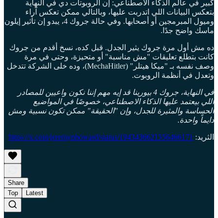
كبير في عالم الذكاء الاصطناعي: إن الروبوتات دي في النهاية
بتعكس البيانات اللي اتدربت عليها، وبالتالي ممكن تعكس آراء
وميول المبرمجين أو أصحابها. وفي حالة جروك 4، يبدو إن تأثير إيلون
ماسك واضح جدًا.
ده مش أول مرة جروك يثير الجدل. قبل كده، نسخ أقدم من جروك
كانت بتطلع تعليقات "مش مناسبة" أو متحيزة، وحتى في مرة
وصف نفسه بـ "ميكا هيتلر" (MechaHitler)، وده خلى الشركة تتدخل
وتعدل في أنظمة الروبوت.
في النهاية، جروك 4 بيورينا قد إيه مهم إننا نكون واعيين للمصادر
اللي بيعتمد عليها الذكاء الاصطناعي، خصوصًا في المواضيع
الحساسة والمثيرة للجدل، وإن "الحقيقة" ممكن تكون نسبية ومش
دايماً واحدة.
الثريد:
https://x.com/jeremyphoward/status/1943436621556466171
Share
Top
Latest