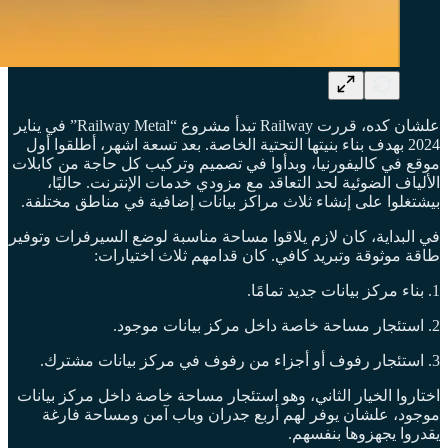
علشان كده، قررت Railway تبدأ مشروع “Railway Metal” في يناير
2024 بهدف بناء بنيتها التحتية الخاصة. بعد تسعة اشهر، أطلقوا أول
موقع في كاليفورنيا، وبدأوا في تصميم وتركيب كل حاجة من كابلات
الألياف الضوئية لحد التعاقد مع مزودي خدمات الإنترنت. حاليًا،
بيشتغلوا على إنشاء ثلاث مراكز بيانات إضافية في مناطق مختلفة.
في البداية، كان لازم يلاقوا مساحة مناسبة لوضع السيرفرات وتوفير
طاقة موثوقة وتبريد كافي. كان قدامهم ثلاث اختيارات:
1. بناء مركز بيانات جديد تمامًا.
2. استئجار مساحة خاصة داخل مركز بيانات موجود.
3. استئجار رفوف أو أجزاء من رفوف في مركز بيانات مشترك.
اختاروا الخيار الثاني، وهو استئجار مساحة خاصة داخل مركز بيانات
موجود، علشان يوفر لهم أربع جدران وباب آمن ومساحة فارغة
يقدروا يجهزوها بنفسهم.