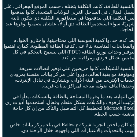
بالنسبة للطاقة، كانت التكلفة بتختلف حسب الموقع الجغرافي. على
سبيل المثال، في الساحل الغربي للولايات المتحدة، كانوا بيدفعوا
نص التكلفة اللي بيدفعوها في سنغافورة. التكلفة دي بتكون ثابتة
شهريًا، سواء استخدموا الطاقة دي أو لأ، علشان يضمنوا توفرها عند
الحاجة.
بعد كده، حددوا كمية الحوسبة اللي محتاجينها، واختاروا الخوادم
والمعالجات المناسبة بناءً على كثافة الطاقة المطلوبة. كمان، اهتموا
بتوفير وحدات توزيع الطاقة (PDU) اللي بتسمح بالتحكم في كل
مقبس بشكل فردي ومراقبته عن بُعد.
بالنسبة للشبكات، كانوا حريصين على توفير اتصالات سريعة
وموثوقة مع بقية العالم. دوروا على مراكز بيانات متصلة بمزودي
خدمات الإنترنت من الفئة الأولى، وبتشارك في تبادل الإنترنت،
وعندها ألياف ضوئية متاحة لمراكز بيانات قريبة.
في النهاية، بعد ما وفروا المساحة والطاقة والشبكات، بدأوا في
ترتيب الرفوف والكابلات بشكل منظم وفعال. استخدموا أدوات زي
Microsoft Excel لتخطيط كل التفاصيل والتأكد من إن كل حاجة
ماشية حسب الخطة.
ده كان ملخص لتجربة شركة Railway في بناء مركز بيانات خاص
بيهم، والتحديات والاعتبارات اللي واجهوها خلال الرحلة دي.