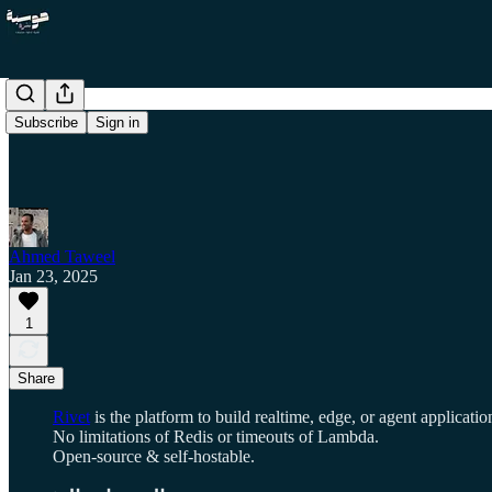
Subscribe
Sign in
Ahmed Taweel
Jan 23, 2025
1
Share
Rivet
is the platform to build realtime, edge, or agent applicatio
No limitations of Redis or timeouts of Lambda.
Open-source & self-hostable.