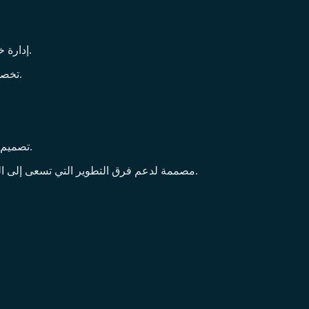
إدارة خوادمك السحابية مع قابلية التوسع التلقائي.
تخصيص العمليات لتتناسب مع احتياجاتك الفريدة.
تصميم يركز على المطورين لتسريع العمليات.
مصممة لدعم فرق التطوير التي تسعى إلى التركيز على بناء منتجاتها دون القلق بشأن تعقيدات البنية التحتية.