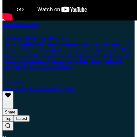
Ahmed’s Substack
أزاي تدخل سوق العمل وتجهز له؟
في الحلقة دي، كان معايا المهندس محمود حافظ واتكلمنا عن بناء
خطة لدخول سوق العمل، من أول تجهيز نفسك وانت فى الجامعة
لحد ما تتخرج وتبدا تبني علاقات في الشغل. سواء كنت لسه داخل
الجامعة او بتدرس حاليا او قربت تتخرج، الحلقة دي فيها نصايح
عملية هتساعدك تجهز للسوق بثقة…
Listen now
a year ago · 1 like · Ahmed El Taweel
Share
Top
Latest