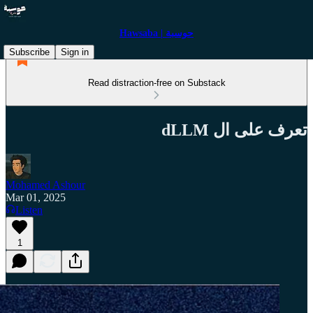
Hawsaba | حوسبة
Subscribe
Sign in
Read distraction-free on Substack
تعرف على ال dLLM
Mohamed Ashour
Mar 01, 2025
Listen
1