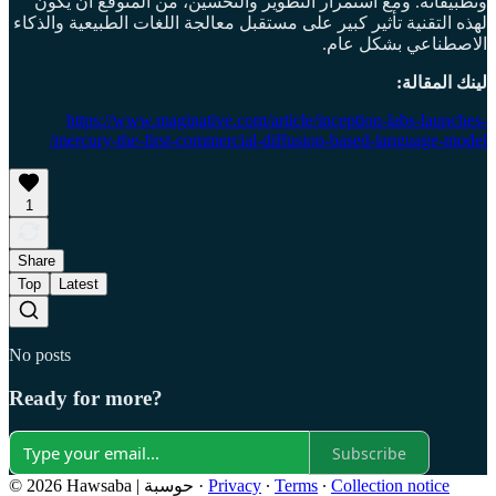
وتطبيقاته. ومع استمرار التطوير والتحسين، من المتوقع أن يكون
لهذه التقنية تأثير كبير على مستقبل معالجة اللغات الطبيعية والذكاء
الاصطناعي بشكل عام.
لينك المقالة:
https://www.maginative.com/article/inception-labs-launches-
mercury-the-first-commercial-diffusion-based-language-model/
1
Share
Top
Latest
No posts
Ready for more?
Subscribe
Collection notice
∙
Terms
∙
Privacy
·
© 2026 Hawsaba | حوسبة