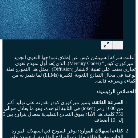
أعلنت شركة إنسيبشن لابس عن إطلاق نموذجها اللغوي الجديد
"ميركوري كودر" (Mercury Coder)، الذي يُعد أول نموذج لغوي
تجاري يعتمد على تقنية الانتشار (Diffusion) . يمثل هذا النموذج نقلة
نوعية في مجال النماذج اللغوية الكبيرة (LLMs) لما يتميز به من
كفاءة وسرعة فائقة.
الخصائص الرئيسية:
السرعة الفائقة:
يتميز ميركوري كودر بقدرته على توليد أكثر
من 1000 رمز (token) في الثانية الواحدة، وهو ما يعادل حوالي
750 كلمة. هذا الأداء يفوق النماذج التقليدية بمعدل يتراوح بين 5
إلى 10 أضعاف
كفاءة استهلاك الموارد:
يوفر النموذج في استهلاك الموارد
الحاسوبية والطاقة مقارنة بالنماذج التقليدية المعتمدة على