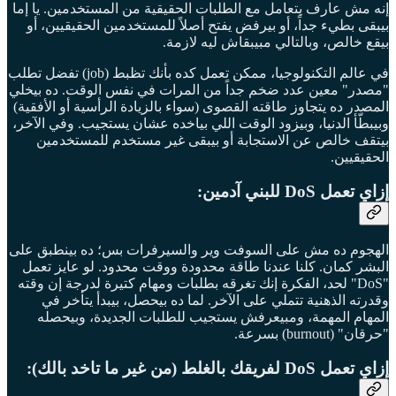
إنه مش عارف يتعامل مع الطلبات الحقيقية من المستخدمين. يا إما
بيبقى بطيء جداً، أو بيرفض يفتح أصلاً للمستخدمين الحقيقيين، أو
بيقع خالص، وبالتالي مبيبقاش ليه لازمة.
في عالم التكنولوجيا، ممكن تعمل كده بأنك تظبط (job) تفضل تطلب
"مصدر" معين عدد ضخم جداً من المرات في نفس الوقت. ده بيخلي
المصدر ده يتجاوز طاقته القصوى (سواء بالزيادة الرأسية أو الأفقية)
وبيبطّأ الدنيا، وبيزود الوقت اللي بياخده عشان يستجيب. وفي الآخر،
بيتقف خالص عن الاستجابة أو بيبقى غير مستخدم للمستخدمين
الحقيقيين.
إزاي تعمل DoS للبني آدمين:
الهجوم ده مش على السوفت وير والسيرفرات بس؛ ده بينطبق على
البشر كمان. كلنا عندنا طاقة محدودة ووقت محدود. لو عايز تعمل
"DoS" لحد، الفكرة إنك تغرقه بطلبات ومهام كتيرة لدرجة إن وقته
وقدرته الذهنية تتملي على الآخر. لما ده بيحصل، بيبدأ يتأخر في
المهام المهمة، ومبيعرفش يستجيب للطلبات الجديدة، وبيحصله
"حرقان" (burnout) بسرعة.
إزاي تعمل DoS لفريقك بالغلط (من غير ما تاخد بالك):