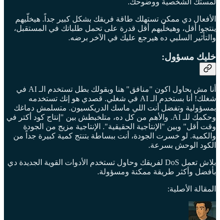
لمستك الشخصية ووضوحك.
الأفعال دي ممكن تستهلك طاقة فريقك بشكل كبير جداً. هيخلّيهم
ينتجوا أقل، وهيخلّيهم أقل قدرة على تحمل طلباتك في المستقبل،
والتأثير السلبي ده هيرجع عليك في الآخر برضه.
خليك مسؤول:
أنا مش بحاول اكون "منافق" هنا وبقولك بطل تستخدم الـ AI في
شغلك! أنا بستخدم الـ AI في شغلي. قصدي هو إنك تستخدمه
بمسؤولية وتفضل أنت اللي ماسك الدريكسيون. متسلمش دماغك
وحكمك للـ AI. والأهم من كل ده، متلخبطش بين "إنتاج كود أكتر في
وقت أقل" وبين "الإنتاجية الحقيقية". الإنتاجية مزيج من الجودة
والكمية. لو خسرت الجودة، أنت ببساطة بتنتج كمية كبيرة جداً من
الكود الوحش بسرعة.
بلاش تعمل DoS لفريقك وحاول تستخدم الأدوات القوية الجديدة دي
بأفضل وأكثر طريقة ممكنة ومسؤولة.
المقالة الأصلية: