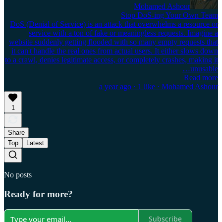
Mohamed Ashour
Stop DoS-ing Your Own Team
DoS (Denial of Service) is an attack that overwhelms a resource or
service with a ton of fake or meaningless requests. Imagine a
website suddenly getting flooded with so many empty requests that
it can't handle the real ones from actual users. It either slows down
to a crawl, denies legitimate access, or completely crashes, making it
unusable…
Read more
a year ago · 1 like · Mohamed Ashour
1
Share
Top
Latest
No posts
Ready for more?
Subscribe