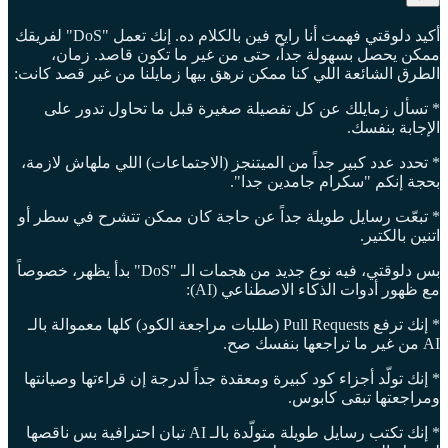
أكيد دلوقتي فهمت أنا رايح فين بالكلام ده. إنك تعمل "DoS" لفريقك
ممكن يحصل بسهولة جداً، حتى من غير ما تكون قاصد. زمان،
الطرق الشائعة اللي كنا ممكن نرهق بيها زمايلنا من غير قصد كانت:
* تسأل زمايلك عن كل تفصيلة صغيرة قبل ما تحاول تدور على
الإجابة بنفسك.
* تحدد عدد كبير جداً من الميتنجز (الاجتماعات) اللي ملهاش لازمة،
بحجة إنكم "سكرام جامدين جدا".
* تبعّت رسايل طويلة جداً عن حاجة كان ممكن تتشرح في سطر أو
اتنين بالكتير.
بس دلوقتي، فيه نوع جديد من هجمات الـ "DoS" بدأ يظهر، خصوصاً
مع ظهور أدوات الذكاء الاصطناعي (AI):
* إنك ترفع Pull Requests (طلبات مراجعة الكود) كلها معموالة بالـ
AI من غير ما تراجعها بنفسك صح.
* إنك تولّد أجزاء كود كبيرة ومعقدة جداً لدرجة إن قراءتها وصيانتها
ومراجعتها تبقى كابوس.
* إنك تكتب رسايل طويلة متولّدة بالـ AI تبان احترافية بس ناقصها