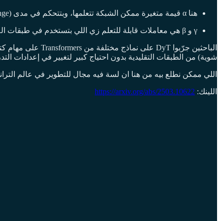
هنا α قيمة متغيرة ممكن الشبكة تتعلمها، وبتتحكم في مدى (range) القيم الداخلة.
γ و β هي معاملات قابلة للتعلم زي اللي بتستخدم في طبقات الـNormalization التقليدية.
شوية) من الطبقات التقليدية بدون احتياج كبير لتغيير في إعدادات التدريب أو عمل tuning. كمان اتضح إن DyT بتوفر وقت في التدريب والاستنتاج، وده معناه إنها أسرع وأكت
اللي ممكن نطلع بيه من هنا ان لسة فيه مجال للتطوير في عالم الترانسف
اللينك:
https://arxiv.org/abs/2503.10622