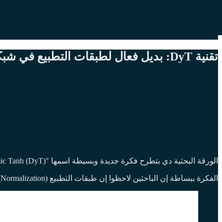
تقنية DyT: بديل فعال لطبقات التطبيع في شبكات الترانسفورمرز
الورقة البحثية دي بتطرح فكرة جديدة وبسيطة اسمها "Dynamic Tanh (DyT)" كبديل عن طبقات الـNormalization (زي LayerNorm و RMSNorm) المستخدمة حالياً بشكل أساسي في شبكات الـTransformers.
الفكرة ببساطة إن الباحثين لاحظوا إن طبقات التطبيع (Normalization) في شبكات الـTransformer بتشتغل بطريقة مشابهة جداً لدالة tanh (دالة على شكل حرف S)