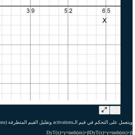
وبتعمل على التحكم في قيم الـactivations وتقليل القيم المتطرفة (extreme activations). عشان كده، الباحثين اقترحوا DyT كالتالي:
DyT(x)=γ×tanh⁡(αx)+βDyT(x)=γ×tanh(αx)+β