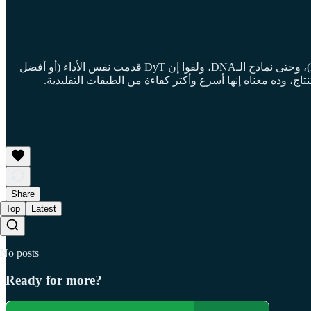
الباحثين جرّبوا DyT على نماذج مختلفة من Transformers على مهام كتيرة زي الـvision (رؤية)، والـspeech (صوتيات)، واللغة (language models)، وحتى نماذج الـDNA، ولقوا إن DyT قدمت نفس الأداء (أو أفضل
Share
Top
Latest
No posts
Ready for more?