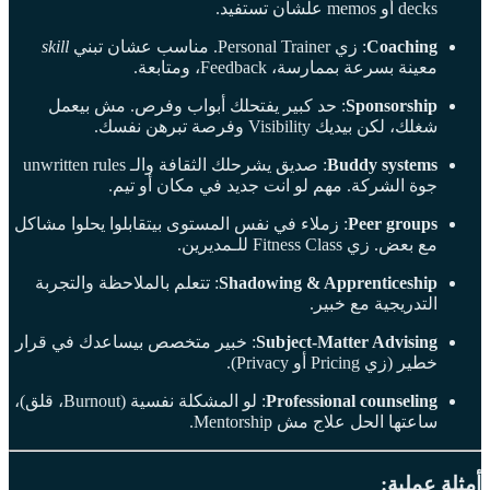
decks أو memos علشان تستفيد.
Coaching
: زي Personal Trainer. مناسب عشان تبني
skill
معينة بسرعة بممارسة، Feedback، ومتابعة.
Sponsorship
: حد كبير يفتحلك أبواب وفرص. مش بيعمل
شغلك، لكن بيديك Visibility وفرصة تبرهن نفسك.
Buddy systems
: صديق يشرحلك الثقافة والـ unwritten rules
جوة الشركة. مهم لو انت جديد في مكان أو تيم.
Peer groups
: زملاء في نفس المستوى بيتقابلوا يحلوا مشاكل
مع بعض. زي Fitness Class للـمديرين.
Shadowing & Apprenticeship
: تتعلم بالملاحظة والتجربة
التدريجية مع خبير.
Subject-Matter Advising
: خبير متخصص بيساعدك في قرار
خطير (زي Pricing أو Privacy).
Professional counseling
: لو المشكلة نفسية (Burnout، قلق)،
ساعتها الحل علاج مش Mentorship.
أمثلة عملية: