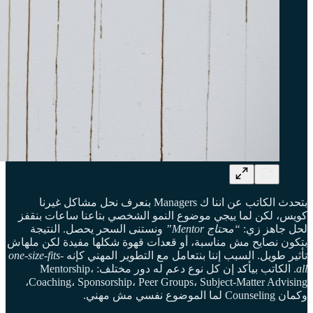
بتحدث الكاتب عن اننا ك Managers بنعرف نحل مشاكل غيرنا
كويس، لكن لما ييجي موضوع النمو الشخصي بتاعنا ساعات بنقفز
لحل جاهز زي:
“محتاج Mentor”
ونستنى السحر يحصل. النتيجة
بتكون نصايح مش مناسبة، أو قعدات قهوة شكلها مفيدة لكن ملهاش
تأثير طويل. السبب إننا بنتعامل مع التطوير المهني كإنه
one-size-fits-
all
. الكاتب بيأكد إن كل نوع دعم له دور مختلف: Mentorship،
Coaching، Sponsorship، Peer Groups، Subject-Matter Advising،
وكمان Counseling لما الموضوع نفسي مش مهني.