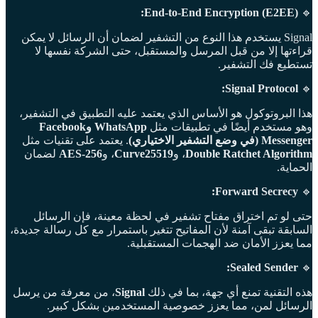
End-to-End Encryption (E2EE):
🔹
Signal يستخدم هذا النوع من التشفير لضمان أن الرسائل لا يمكن
قراءتها إلا من قبل المرسل والمستقبل، حتى الشركة نفسها لا
تستطيع فك التشفير.
Signal Protocol:
🔹
هذا البروتوكول هو الأساس الذي يعتمد عليه التطبيق في التشفير،
وهو مستخدم أيضًا في تطبيقات مثل
WhatsApp وFacebook
Messenger (في وضع التشفير الاختياري)
. يعتمد على تقنيات مثل
Double Ratchet Algorithm
، و
Curve25519
، و
AES-256
لضمان
الحماية.
Forward Secrecy:
🔹
حتى لو تم اختراق مفتاح تشفير في لحظة معينة، فإن الرسائل
السابقة تبقى آمنة لأن المفاتيح تتغير باستمرار مع كل رسالة جديدة،
مما يعزز الأمان ضد الهجمات المستقبلية.
Sealed Sender:
🔹
هذه التقنية تمنع أي جهة، بما في ذلك
Signal
، من معرفة من يرسل
الرسائل لمن، مما يعزز خصوصية المستخدمين بشكل كبير.