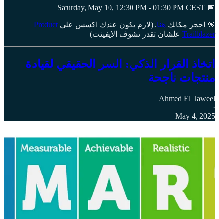
📅 Saturday, May 10, 12:30 PM - 01:30 PM CEST
🎯 احجز مكانك
هنا
. (لازم يكون عندك اكسس علي
Product
Trailblazer
علشان تقدر تشوف الايفينت)
اتخاذ القرار الذكي: السر الحقيقي لقيادة
منتجات ناجحة
Ahmed El Taweel
·
May 4, 2025