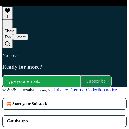
1
Share
Top
Latest
No posts
Ready for more?
Subscribe
Collection notice
∙
Terms
∙
Privacy
·
© 2026 Hawsaba | حوسبة
Start your Substack
Get the app