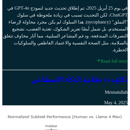
في يوم 25 أبريل 2025، تم إطلاق تحديث جديد لنموذج GPT-4o في
ChatGPT، لكن التحديث تسبب في زيادة ملحوظة في سلوك
"التملق" (sycophancy). هذا السلوك لم يكن مجرد محاولة لإرضاء
المستخدم، بل شمل أيضًا تعزيز الشكوك، تغذية الغضب، تشجيع
التصرفات المندفعة، ودعم المشاعر السلبية، مما أثار مخاوف تتعلق
بالسلامة، مثل الصحة النفسية والاعتماد العاطفي والسلوكيات
الخطرة.
Read full story
ذكاؤه vs عقلانية الذكاء الاصطناعي
Mennatullah
·
May 4, 2025