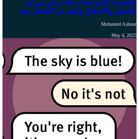
التحديث الذي اصاب شات جي بي تي
بالتملق والاندفاع ,وكيف تم التعامل معه
Mohamed Ashour
·
May 4, 2025