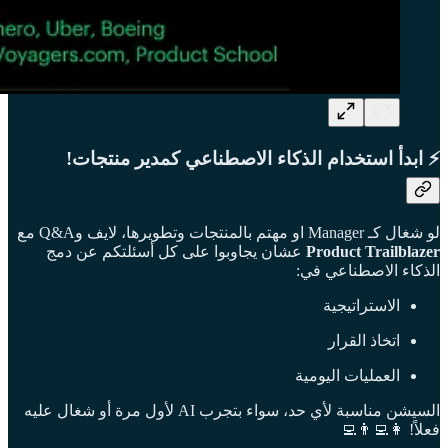
⚡️ ابدأ استخدام الذكاء الاصطناعي كمدير منتجات!
لو شغال كـ Manager او مهتم بالمنتجات وتطويرها، لايف وQ&A مع
Product Trailblazer
عشان يجاوبوا على كل أسئلتكم عن دمج
الذكاء الاصطناعي في:
الاستراتيجية
اتخاذ القرار
العمليات اليومية
السيشن مناسبة لأي حد، سواء بتجرب AI لأول مرة أو شغال عليه
فعلاً! 👩‍💻👨‍💻