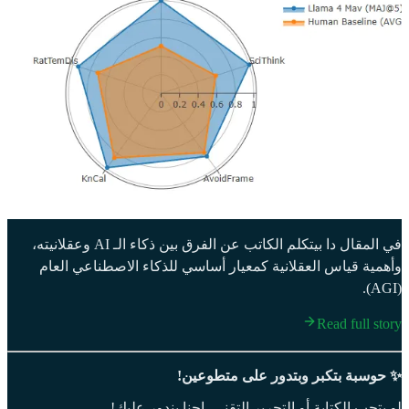
في المقال دا بيتكلم الكاتب عن الفرق بين ذكاء الـ AI وعقلانيته،
وأهمية قياس العقلانية كمعيار أساسي للذكاء الاصطناعي العام
(AGI).
Read full story
✨ حوسبة بتكبر وبتدور على متطوعين!
لو بتحب الكتابة أو التحرير التقني، إحنا بندور عليك!