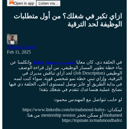
Open in app
Listen via...
ازاي تكبر في شغلك؟ من أول متطلبات
الوظيفة لحد الترقية
Ahmed Taweel
Feb 11, 2025
في الحلقة دي، كان معايا
المهندس محمود حافظ
واتكلمنا عن
بناء خطة تطوير المسار الوظيفي، من أول قراءة الوصف
الوظيفي (Job Description) لحد ازاي تناقش مديرك في
الترقية، وإزاي تبني خطة نمو شخصي قوية. سواء كنت لسه
في بداية الطريق أو عايز توصل لمستوى أعلى، الحلقة دي فيها
نصايح عملية هتساعدك تتقدم في شغلك بثقة!
لو حابب تتواصل مع المهندس محمود:
لينكدان: https://www.linkedin.com/in/mahmoud-hafez-
mohamed/أو ممكن تحجز mentorship session من هنا:
https://topmate.io/mahmoudhafez