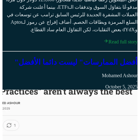
مدفوعًا بتفاؤل السوق وتدفقات الـETFs، بينما أعلنت شركة
العملات المشفرة الجديدة للرئيس السابق ترامب عن توسعات في
السلع المرمزة وبطاقات الخصم. أضاف إفراج عن رموز لـAptos
وdYdX بعض التقلبات، لكن التفاؤل العام ساد القطاع.
Read full story
أفضل الممارسات" ليست دائما الأفضل"
Mohamed Ashour
·
October 5, 2025