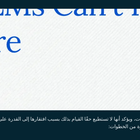
اذج اللغة الكبيرة (LLMs) على بناء البرمجيات، ويؤكد أنها لا تستطيع حقًا القيام بذلك بسبب 
رة من الخطوات: