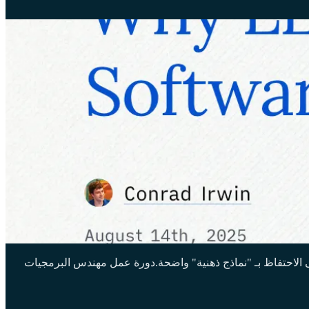
افتقارها إلى القدرة على الاحتفاظ بـ "نماذج ذهنية" واضحة.دورة عمل مهندس البرمجيات