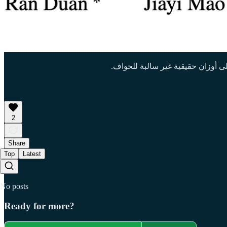
2
Share
Top
Latest
No posts
Ready for more?