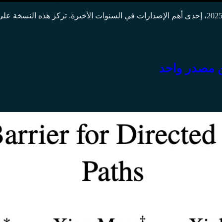
تمثل PostgreSQL 18، التي صدرت نسختها التجريبية الأولى في 8 مايو 2025، إحدى أهم الإصدارات في ال
ن مصدر واحد