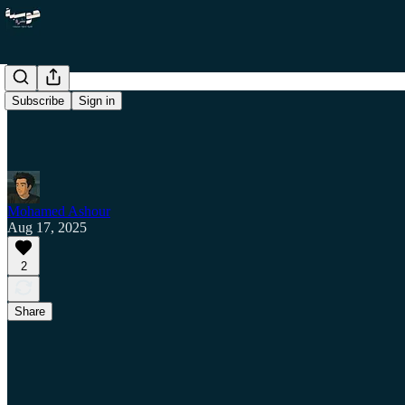
Subscribe
Sign in
Mohamed Ashour
Aug 17, 2025
2
Share