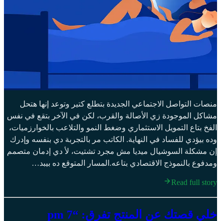
منصات التواصل الاجتماعي الجديدة بتطلع كتير وتوعد إنها هتحل
مشاكل الموجودة زي الأصالة والقرب، لكن في الآخر بتقع في نفس
الفخ بتاع التمويل الاستثماري وضغط النمو والتلاعب بالخوارزميات،
وده بيؤدي للفساد في النهاية. الكاتب مر بالتجربة دي بنفسه وإدرك
إن مشكلة السوشيال ميديا مش مجرد تشتيت، لأ دي إدمان متصمم
ومدفوع بالنموذج الاقتصادي بتاعه.المسار المتوقع ده بيبد…
Read full story
خلي قصتك عن المنتج تفرق: “7 pm