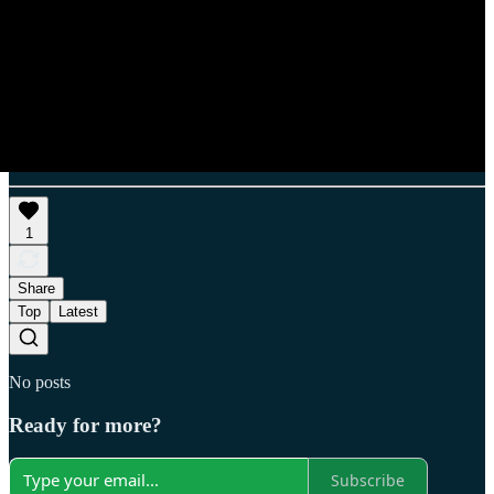
1
Share
Top
Latest
No posts
Ready for more?
Subscribe