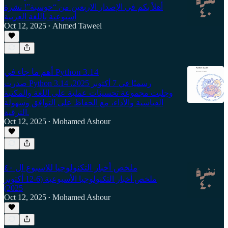
أهلاً بكم في الإصدار الاربعين من “حوسبة”! نشرة
أسبوعية باللغة العربية
Oct 12, 2025
Ahmed Taweel
•
أهم ما جاء في Python 3.14
صدرت Python 3.14 رسميًا في 7 أكتوبر 2025،
وجلبت مجموعة تحسينات عملية على اللغة والمكتبة
القياسية والأداء، مع الحفاظ على التوافق وسهولة
الترقية.
Oct 12, 2025
Mohamed Ashour
•
ملخص أخبار التكنولوجيا للاسبوع ال ٤٠
ملخص أخبار التكنولوجيا الأسبوعية (6-12 أكتوبر
2025)
Oct 12, 2025
Mohamed Ashour
•