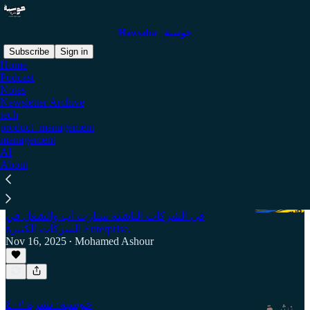
Hawsaba | حوسبة
Subscribe
Sign in
Home
Podcast
tech
Notes
Newsletter Archive
tech
product_management
Latest
Top
management
AI
About
الفرق بين الشغل في ستارت أب والشركات
الكبيرة
في الحلقة دي بنكلم بصراحة عن الفرق بين الشغل
في الشركات الناشئة ستارت أب والشغل في
الشركات الكبيرة Enterprise.
Nov 16, 2025
Mohamed Ashour
•
5:29
حوسبة: نشرة #٤٠