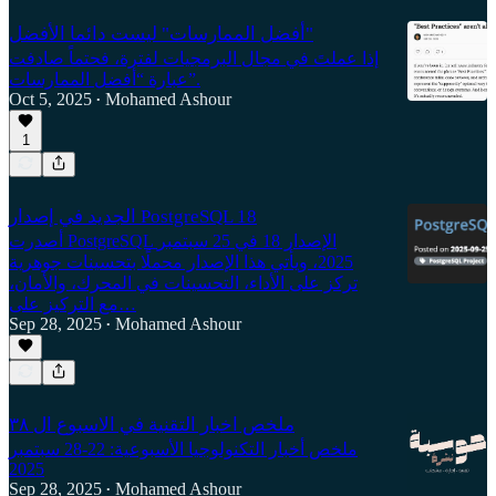
أفضل الممارسات" ليست دائما الأفضل"
إذا عملتَ في مجال البرمجيات لفترة، فحتماً صادفت
عبارة “أفضل الممارسات”.
Oct 5, 2025
Mohamed Ashour
•
1
الجديد في إصدار PostgreSQL 18
أصدرت PostgreSQL الإصدار 18 في 25 سبتمبر
2025، ويأتي هذا الإصدار محملًا بتحسينات جوهرية
تركز على الأداء، التحسينات في المحرك، والأمان،
مع التركيز على…
Sep 28, 2025
Mohamed Ashour
•
ملخص اخبار التقنية في الاسبوع ال ٣٨
ملخص أخبار التكنولوجيا الأسبوعية: 22-28 سبتمبر
2025
Sep 28, 2025
Mohamed Ashour
•