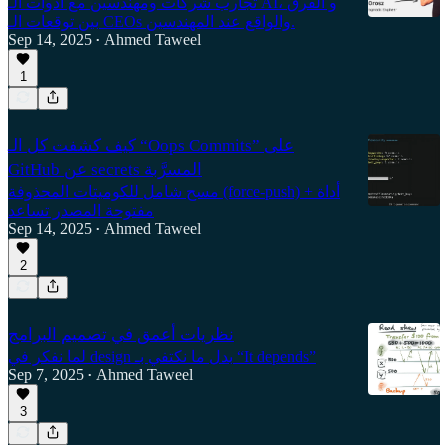
تجارب شركات ومهندسين مع أدوات الـ AI، و الفرق
بين توقعات الـ CEOs والواقع عند المهندسين.
Sep 14, 2025
Ahmed Taweel
•
1
كيف كشفت كل الـ “Oops Commits” على
GitHub عن secrets المسرَّبة
مسح شامل للكوميتات المحذوفة (force-push) + أداة
مفتوحة المصدر تساعد
Sep 14, 2025
Ahmed Taweel
•
2
نظريات أعمق في تصميم البرامج
لما نفكر في design بدل ما نكتفي بـ “It depends”
Sep 7, 2025
Ahmed Taweel
•
3